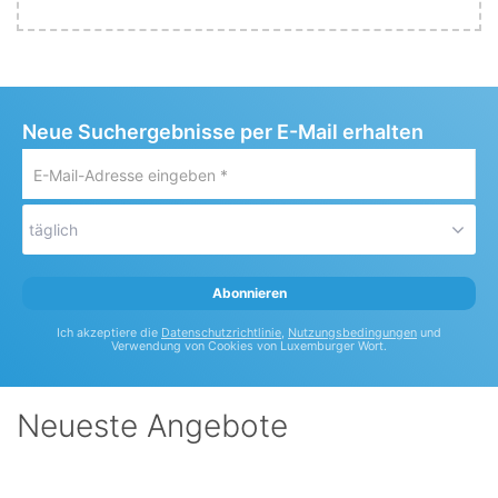
Neue Suchergebnisse per E-Mail erhalten
E-
Mail-
Adresse
täglich
eingeben
*
Abonnieren
Ich akzeptiere die
Datenschutzrichtlinie
,
Nutzungsbedingungen
und
Verwendung von Cookies von Luxemburger Wort.
Neueste Angebote