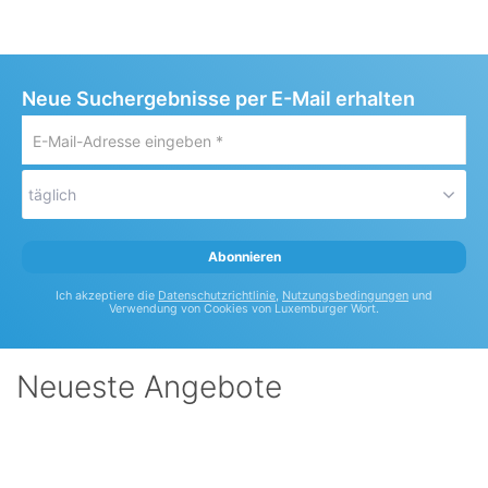
Neue Suchergebnisse per E-Mail erhalten
E-
Mail-
Adresse
täglich
eingeben
*
Abonnieren
Ich akzeptiere die
Datenschutzrichtlinie
,
Nutzungsbedingungen
und
Verwendung von Cookies von Luxemburger Wort.
Neueste Angebote