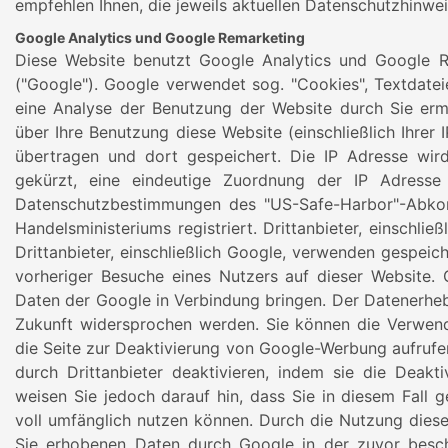
empfehlen Ihnen, die jeweils aktuellen Datenschutzhinweis
Google Analytics und Google Remarketing
Diese Website benutzt Google Analytics und Google Re
("Google"). Google verwendet sog. "Cookies", Textdate
eine Analyse der Benutzung der Website durch Sie erm
über Ihre Benutzung diese Website (einschließlich Ihrer
übertragen und dort gespeichert. Die IP Adresse wird
gekürzt, eine eindeutige Zuordnung der IP Adresse
Datenschutzbestimmungen des "US-Safe-Harbor"-Abko
Handelsministeriums registriert. Drittanbieter, einschlie
Drittanbieter, einschließlich Google, verwenden gespei
vorheriger Besuche eines Nutzers auf dieser Website. 
Daten der Google in Verbindung bringen. Der Datenerheb
Zukunft widersprochen werden. Sie können die Verwend
die Seite zur Deaktivierung von Google-Werbung aufrufe
durch Drittanbieter deaktivieren, indem sie die Deakti
weisen Sie jedoch darauf hin, dass Sie in diesem Fall g
voll umfänglich nutzen können. Durch die Nutzung dieser
Sie erhobenen Daten durch Google in der zuvor besc