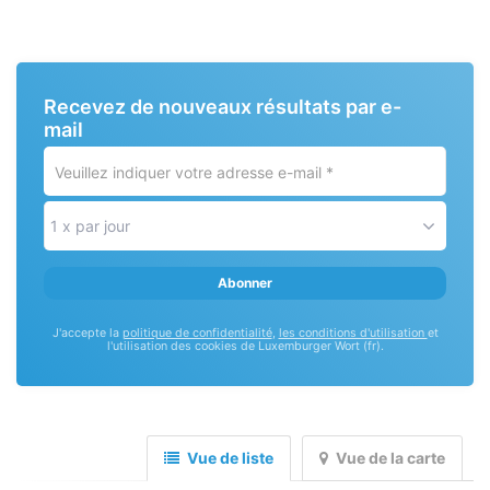
Recevez de nouveaux résultats par e-
mail
Veuillez
indiquer
votre
1 x par jour
adresse
e-
Abonner
mail
*
J'accepte la
politique de confidentialité
,
les conditions d'utilisation
et
l'utilisation des cookies de Luxemburger Wort (fr).
Vue de liste
Vue de la carte