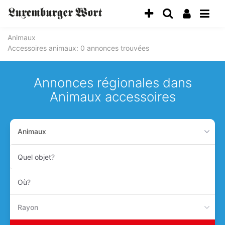
Animaux
Accessoires animaux
: 0 annonces trouvées
Annonces régionales dans
Animaux accessoires
Animaux
Quel
objet?
Où?
Rayon